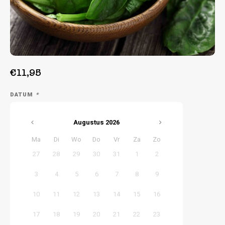
Week 38 | 14-09-2026 t/m 18-09-2026
Week 39 | 21-09-2026 t/m 25-09-2026
€11,95
DATUM
*
Augustus
2026
Ma
Di
Wo
Do
Vr
Za
Zo
27
28
29
30
31
1
2
3
4
5
6
7
8
9
10
11
12
13
14
15
16
17
18
19
20
21
22
23