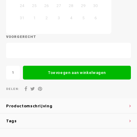
24
25
26
27
28
29
30
31
1
2
3
4
5
6
VOORGERECHT
Toevoegen aan winkelwagen
DELEN:
Productomschrijving
Tags