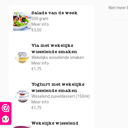
Niet meer b
Salade van de week
200 gram
Meer info
€3,50
Vla met wekelijks
wisselende smaken
Wekelijks wisselende smaken
Meer info
€1,75
Yoghurt met wekelijks
wisselende smaken
Wisselend zuiveldessert (150ml)
Meer info
€1,75
9,7
Wekelijks wisselend