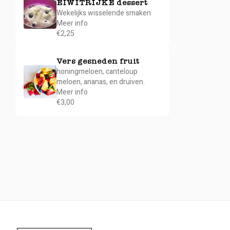
EIWITRIJKE dessert
Wekelijks wisselende smaken
Meer info
€2,25
Vers gesneden fruit
honingmeloen, canteloup
meloen, ananas, en druiven.
Meer info
€3,00