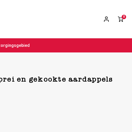
0
zorgingsgebied
prei en gekookte aardappels