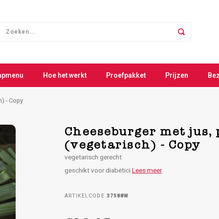
apmenu
Hoe het werkt
Proefpakket
Prijzen
Be
h) - Copy
Cheeseburger met jus, 
(vegetarisch) - Copy
vegetarisch gerecht
geschikt voor diabetici
Lees meer
ARTIKELCODE
37588W