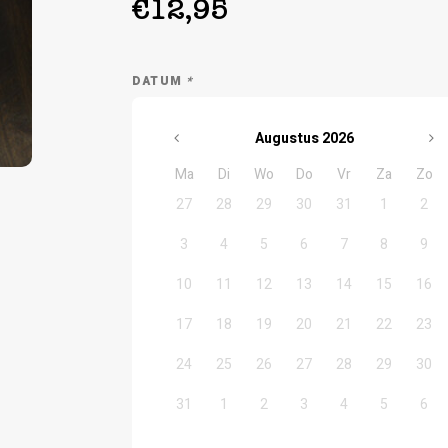
€12,95
DATUM
*
Augustus
2026
Ma
Di
Wo
Do
Vr
Za
Zo
27
28
29
30
31
1
2
3
4
5
6
7
8
9
10
11
12
13
14
15
16
17
18
19
20
21
22
23
24
25
26
27
28
29
30
31
1
2
3
4
5
6