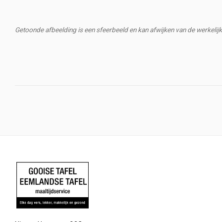
Getoonde afbeelding is een sfeerbeeld en kan afwijken van de werkelij