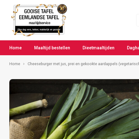
Home
Maaltijd bestellen
Dieetmaaltijden
Dagh
Home
Cheeseburger met jus, prei en gekookte aardappels (vegetarisc