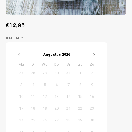
Week 38 | 14-09-2026 t/m 18-09-2026
Week 39 | 21-09-2026 t/m 25-09-2026
€12,95
DATUM
*
Augustus
2026
Ma
Di
Wo
Do
Vr
Za
Zo
27
28
29
30
31
1
2
3
4
5
6
7
8
9
10
11
12
13
14
15
16
17
18
19
20
21
22
23
24
25
26
27
28
29
30
31
1
2
3
4
5
6