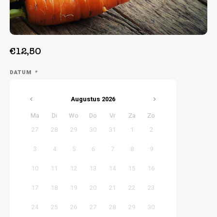
Week 38 | 14-09-2026 t/m 18-09-2026
Week 39 | 21-09-2026 t/m 25-09-2026
€12,50
DATUM
*
Augustus
2026
Ma
Di
Wo
Do
Vr
Za
Zo
27
28
29
30
31
1
2
3
4
5
6
7
8
9
10
11
12
13
14
15
16
17
18
19
20
21
22
23
24
25
26
27
28
29
30