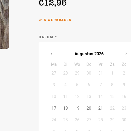
€12,95
5 WERKDAGEN
DATUM
*
Augustus
2026
Ma
Di
Wo
Do
Vr
Za
Zo
27
28
29
30
31
1
2
3
4
5
6
7
8
9
10
11
12
13
14
15
16
17
18
19
20
21
22
23
24
25
26
27
28
29
30