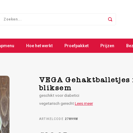
apmenu
Hoe het werkt
Proefpakket
Prijzen
Be
VEGA Gehaktballetjes 
bliksem
geschikt voor diabetici
vegetarisch gerecht
Lees meer
ARTIKELCODE
27899W