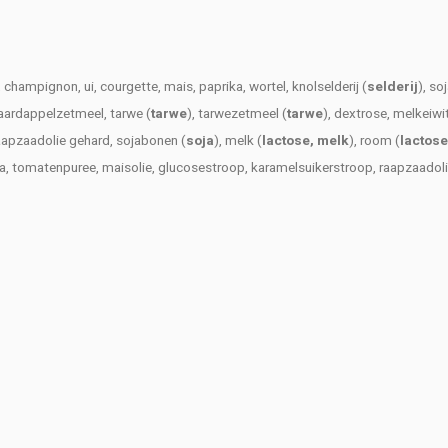
champignon, ui, courgette, mais, paprika, wortel, knolselderij (
selderij
), soj
, aardappelzetmeel, tarwe (
tarwe
), tarwezetmeel (
tarwe
), dextrose, melkeiwi
aapzaadolie gehard, sojabonen (
soja
), melk (
lactose, melk
), room (
lactose
ma, tomatenpuree, maisolie, glucosestroop, karamelsuikerstroop, raapzaado