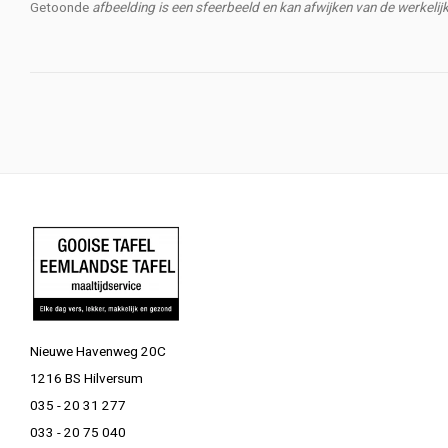
Getoonde
afbeelding is een sfeerbeeld en kan afwijken van de werkeli
Nieuwe Havenweg 20C
1216 BS Hilversum
035 - 20 31 277
033 - 20 75 040