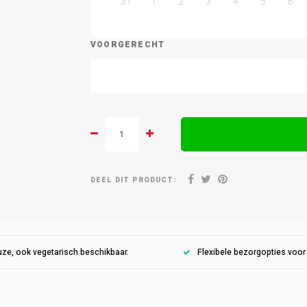
31
1
2
3
4
5
6
VOORGERECHT
DEEL DIT PRODUCT:
ze, ook vegetarisch beschikbaar.
Flexibele bezorgopties voo