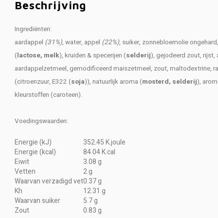
Beschrijving
Ingrediënten:
aardappel
(31%)
, water, appel
(22%)
, suiker, zonnebloemolie ongehard, 
(
lactose, melk
), kruiden & specerijen (
selderij
), gejodeerd zout, rijst
aardappelzetmeel, gemodificeerd maiszetmeel, zout, maltodextrine, r
(citroenzuur, E322 (
soja
)), natuurlijk aroma (
mosterd, selderij
), aro
kleurstoffen (caroteen).
Voedingswaarden:
Energie (kJ)
352.45 K.joule
Energie (kcal)
84.04 K.cal
Eiwit
3.08 g
Vetten
2 g
Waarvan verzadigd vet
0.37 g
Kh
12.31 g
Waarvan suiker
5.7 g
Zout
0.83 g