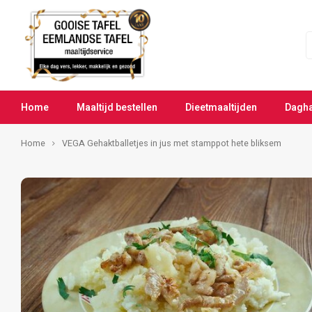
Home
Maaltijd bestellen
Dieetmaaltijden
Dagh
Home
VEGA Gehaktballetjes in jus met stamppot hete bliksem