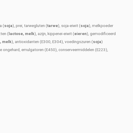
a (
soja
), prei, tarwegluten (
tarwe
), soja-eiwit (
soja
), melkpoeder
tten (
lactose, melk
), azijn, kippenei-eiwit (
eieren
), gemodificeerd
, melk
), antioxidanten (E300, E304), voedingszuren (
soja
)
lie ongehard, emulgatoren (E450), conserveermiddelen (E223),