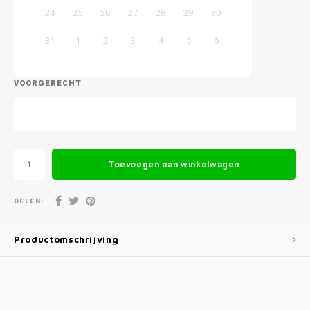
24
25
26
27
28
29
30
31
1
2
3
4
5
6
VOORGERECHT
Toevoegen aan winkelwagen
DELEN:
Productomschrijving