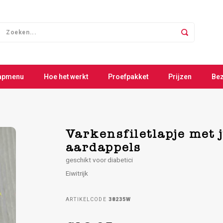
apmenu
Hoe het werkt
Proefpakket
Prijzen
Be
Varkensfiletlapje met j
aardappels
geschikt voor diabetici
Eiwitrijk
ARTIKELCODE
38235W