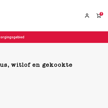
0
zorgingsgebied
us, witlof en gekookte