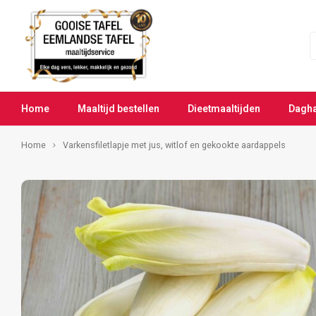
Home
Maaltijd bestellen
Dieetmaaltijden
Dagh
Home
Varkensfiletlapje met jus, witlof en gekookte aardappels