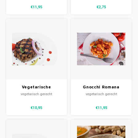
€11,95
€2,75
Vegetarische
Gnocchi Romana
hamburger, wortel &
vegetarisch gerecht
vegetarisch gerecht
doperwten (V)
€10,95
€11,95