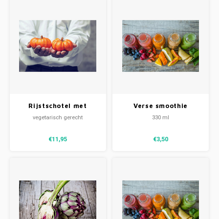
Rijstschotel met
Verse smoothie
pompoen & cranberry
sinaasappel-banaan
vegetarisch gerecht
330 ml
(V)
€11,95
€3,50