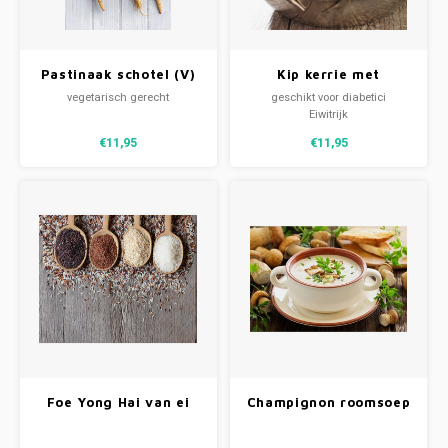
Pastinaak schotel (V)
Kip kerrie met
groentemix & rijst
vegetarisch gerecht
geschikt voor diabetici
Eiwitrijk
€11,95
€11,95
Foe Yong Hai van ei
Champignon roomsoep
met groenten en rijst
(V)