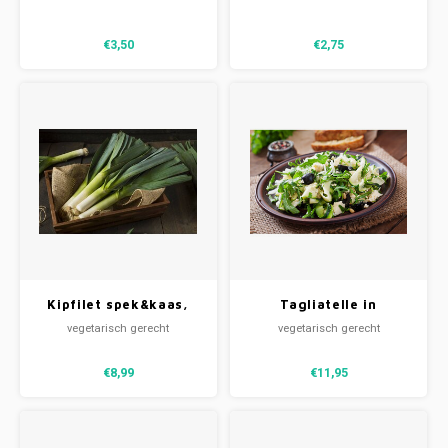
€3,50
€2,75
Kipfilet spek&kaas,
Tagliatelle in
gratin en prei
roomsaus rucola,
vegetarisch gerecht
vegetarisch gerecht
zontomaat & kaas (V)
€8,99
€11,95