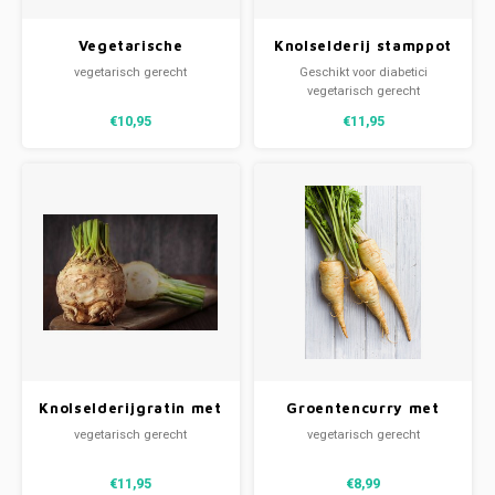
Vegetarische
Knolselderij stamppot
hamburger, wortel &
(V)
vegetarisch gerecht
Geschikt voor diabetici
doperwten (V)
vegetarisch gerecht
€10,95
€11,95
Knolselderijgratin met
Groentencurry met
brie, appel en noten
rijst (V)
vegetarisch gerecht
vegetarisch gerecht
(V)
€11,95
€8,99