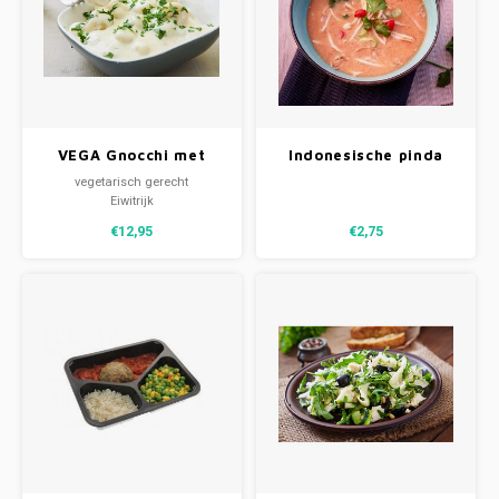
Week 38 | 14-09-2026 t/m 18-09-2026
Week 39 | 21-09-2026 t/m 25-09-2026
VEGA Gnocchi met
Indonesische pinda
groenten & pesto (V)
tomatensoep
vegetarisch gerecht
Eiwitrijk
€12,95
€2,75