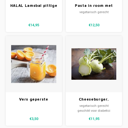
HALAL Lamsbal pittige
Pasta in room met
tomatensaus,
groene groenten (V)
vegetarisch gerecht
groentemix en rijst
€14,95
€12,50
Vers geperste
Cheeseburger,
sinaasappelsap 500 ml
koolrabi & aardappels
vegetarisch gerecht
geschikt voor diabetici
€3,50
€11,95