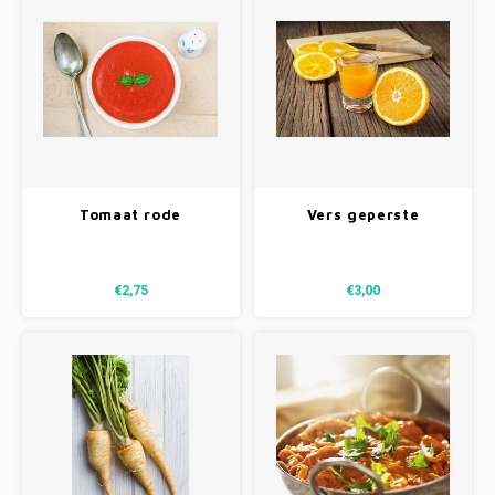
Tomaat rode
Vers geperste
paprikasoep
sinaasappelsap 500 ml
€2,75
€3,00