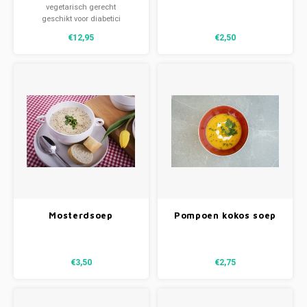
koolrabi & aardappels
soepmaand
vegetarisch gerecht
Pompoensoep € 2,50
geschikt voor diabetici
€12,95
€2,50
Mosterdsoep
Pompoen kokos soep
€3,50
€2,75