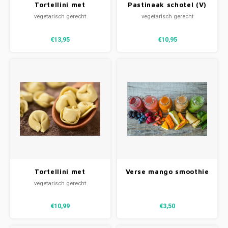
Tortellini met
Pastinaak schotel (V)
botersaus en
vegetarisch gerecht
vegetarisch gerecht
bospeentjes (V)
€13,95
€10,95
Tortellini met
Verse mango smoothie
botersaus en
vegetarisch gerecht
bospeentjes (V)
€10,99
€3,50