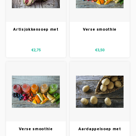
Artisjokkensoep met
Verse smoothie
spek
meloenmix
€2,75
€3,50
Verse smoothie
Aardappelsoep met
aardbei
zalm