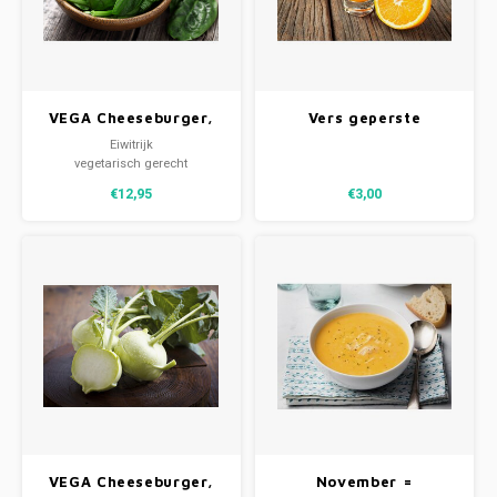
VEGA Cheeseburger,
Vers geperste
spinazie & aardappels
sinaasappelsap 500 ml
Eiwitrijk
vegetarisch gerecht
geschikt voor diabetici
€12,95
€3,00
VEGA Cheeseburger,
November =