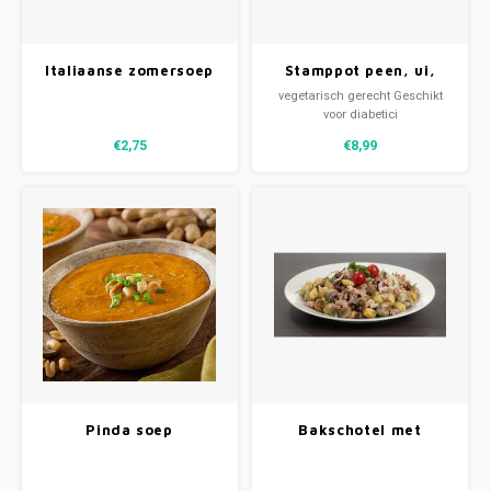
Italiaanse zomersoep
Stamppot peen, ui,
met balletjes
noten & korriander (V)
vegetarisch gerecht Geschikt
voor diabetici
€2,75
€8,99
Pinda soep
Bakschotel met
krieltjes en
capucijners