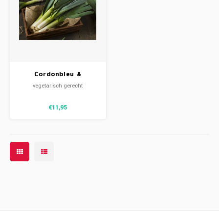
Cordonbleu &
stamppot prei met
vegetarisch gerecht
kaas
€11,95