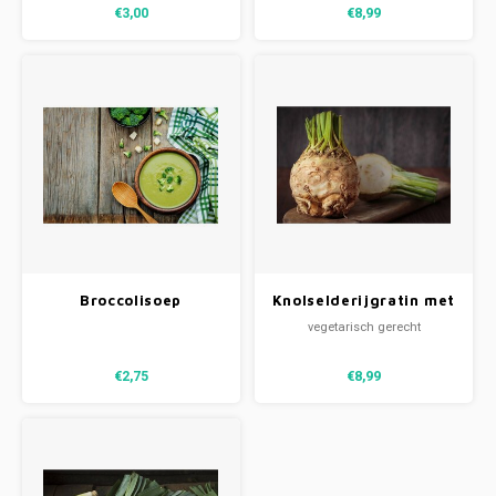
€3,00
€8,99
Broccolisoep
Knolselderijgratin met
brie, appel en noten
vegetarisch gerecht
(V)
€2,75
€8,99