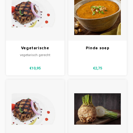
Vegetarische
Pinda soep
hamburger, wortel &
vegetarisch gerecht
doperwten (V)
€10,95
€2,75