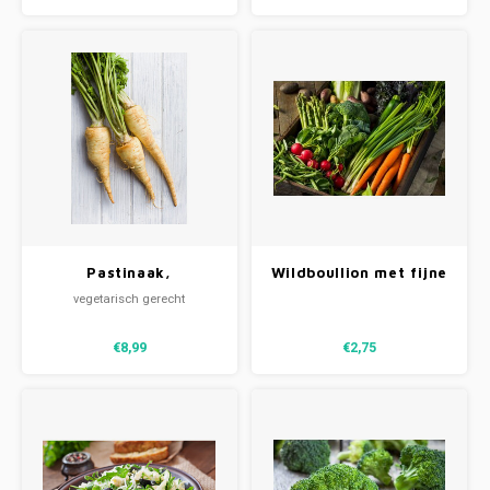
Pastinaak,
Wildboullion met fijne
paddenstoelen &
groenten
vegetarisch gerecht
vegetarische worst (V)
€8,99
€2,75