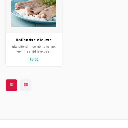
Week 39 | 21-09-2026 t/m 25-09-2026
Hollandse nieuwe
haring op een wit
uitsluitend in combinatie met
puntje
een maaltijd leverbaar
€5,50