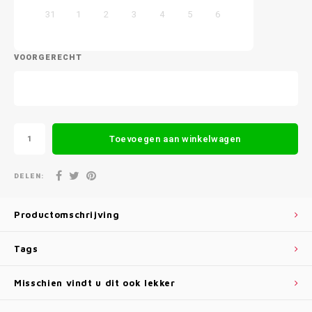
31
1
2
3
4
5
6
VOORGERECHT
Toevoegen aan winkelwagen
DELEN:
Productomschrijving
Tags
Misschien vindt u dit ook lekker