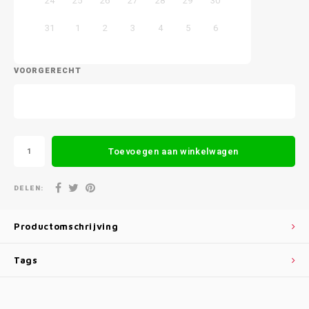
24
25
26
27
28
29
30
31
1
2
3
4
5
6
VOORGERECHT
Toevoegen aan winkelwagen
DELEN:
Productomschrijving
Tags