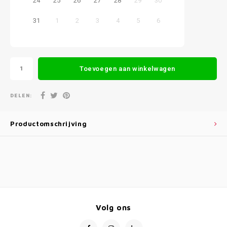
24
25
26
27
28
29
30
31
1
2
3
4
5
6
Toevoegen aan winkelwagen
DELEN:
Productomschrijving
Volg ons