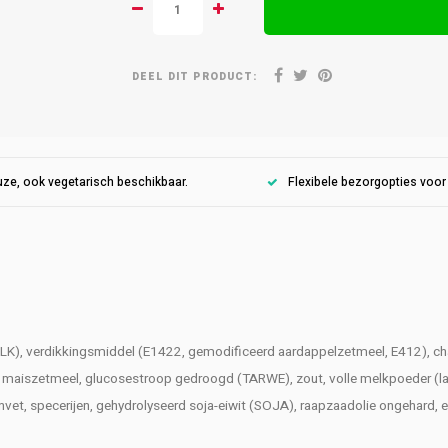
DEEL DIT PRODUCT:
ze, ook vegetarisch beschikbaar.
Flexibele bezorgopties voo
 MELK), verdikkingsmiddel (E1422, gemodificeerd aardappelzetmeel, E412),
), maiszetmeel, glucosestroop gedroogd (TARWE), zout, volle melkpoeder (l
vet, specerijen, gehydrolyseerd soja-eiwit (SOJA), raapzaadolie ongehard, em