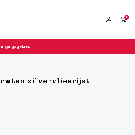
0
zorgingsgebied
wten zilvervliesrijst