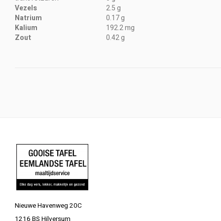
Vezels
2.5 g
Natrium
0.17 g
Kalium
192.2 mg
Zout
0.42 g
Nieuwe Havenweg 20C
1216 BS Hilversum