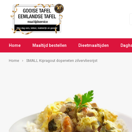
Home
Maaltijd bestellen
Dieetmaaltijden
Dagh
Home
SMALL Kipragout doperwten zilvervliesrijst