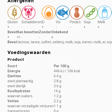
Allergenen
Gluten
Schaaldieren
Ei
Vis
Pinda's
Soja
Melk
+
-
+
-
-
+
+
Bevat
Kan bevatten
Zonder
Onbekend
+
+/-
-
o
Bevat:
lactose, tarwe, sulfiet, selderij, melk, soja, eieren, melk, ei,
Voedingswaarden
Product
Soort
Per 100 g
Energie
446 kJ / 106 kcal
Eiwitten
6.4 g
eiwit plantaardig
2.8 g
eiwit dierlijk
3.6 g
Koolhydraten
14 g
waarvan suikers
1.2 g
Vetten
2.2 g
waarvan verzadigde vetzuren
1.1 g
transvetzuren
0 g