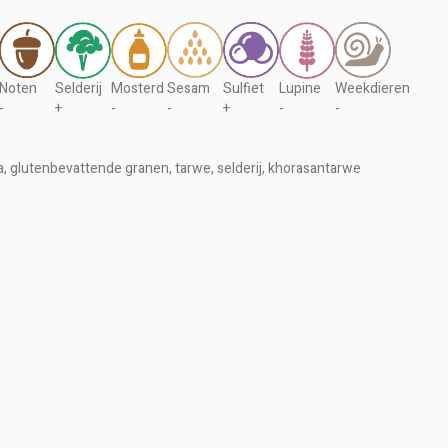
Noten
Selderij
Mosterd
Sesam
Sulfiet
Lupine
Weekdieren
-
+
-
-
+
-
-
 soja, glutenbevattende granen, tarwe, selderij, khorasantarwe