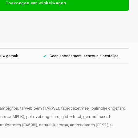
Toevoegen aan winkelwagen
r uw gemak.
Geen abonnement, eenvoudig bestellen.
 champignon, tarwebloem (TARWE), tapiocazetmeel, palmolie ongehard,
actose, MELK), palmvet ongehard, gistextract, gemodificeerd
ulgatoren (E450iii), natuurlijk aroma, antioxidanten (E392), ui.