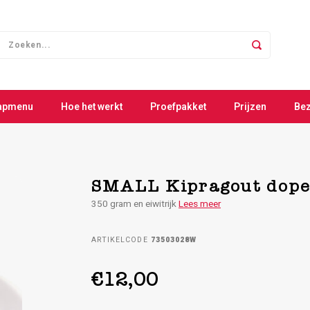
apmenu
Hoe het werkt
Proefpakket
Prijzen
Be
SMALL Kipragout doper
350 gram en eiwitrijk
Lees meer
ARTIKELCODE
73503028W
€12,00