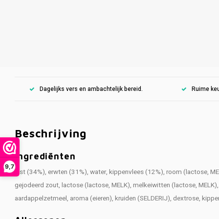
Dagelijks vers en ambachtelijk bereid.
Ruime keu
Beschrijving
Ingrediënten
9,7
rijst (34%), erwten (31%), water, kippenvlees (12%), room (lactose,
gejodeerd zout, lactose (lactose, MELK), melkeiwitten (lactose, MELK
aardappelzetmeel, aroma (eieren), kruiden (SELDERIJ), dextrose, kippen