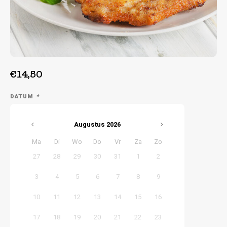
Week 38 | 14-09-2026 t/m 18-09-2026
Week 39 | 21-09-2026 t/m 25-09-2026
€14,50
DATUM
*
Augustus
2026
Ma
Di
Wo
Do
Vr
Za
Zo
27
28
29
30
31
1
2
3
4
5
6
7
8
9
10
11
12
13
14
15
16
17
18
19
20
21
22
23