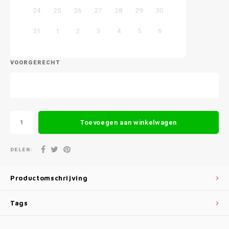
24
25
26
27
28
29
30
31
1
2
3
4
5
6
VOORGERECHT
Toevoegen aan winkelwagen
DELEN:
Productomschrijving
Tags