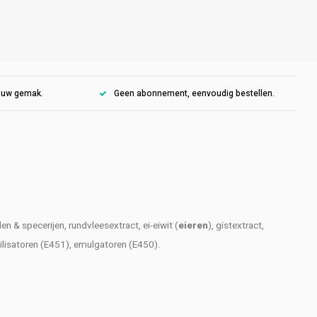
r uw gemak.
Geen abonnement, eenvoudig bestellen.
n & specerijen, rundvleesextract, ei-eiwit (
eieren
), gistextract,
ilisatoren (E451), emulgatoren (E450).