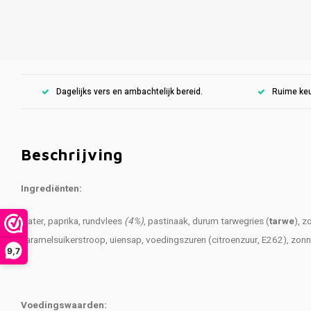
Dagelijks vers en ambachtelijk bereid.
Ruime keu
Beschrijving
Ingrediënten:
water, paprika, rundvlees
(4%)
, pastinaak, durum tarwegries (
tarwe
), z
karamelsuikerstroop, uiensap, voedingszuren (citroenzuur, E262), zon
9,7
Voedingswaarden: