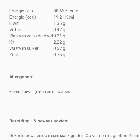
Energie (kJ)
80.66 K.joule
Energie (kcal)
19.21 K.cal
Eiwit
1.35 g
Vetten
0.47 g
Waarvan verzadigd vet
0.21 g
Kh
2.22 g
Waarvan suiker
0.57 g
Zout
0.76 g
Allergenen:
Eieren, tarwe, gluten en rundvlees
Bereiding - & bewaar advies:
Gekoeld bewaren op maximaal 7 graden. Opwarmen magnetron: 4 min.