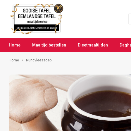
Home
Maaltijd bestellen
Dieetmaaltijden
Dagh
Home
Rundvleessoep