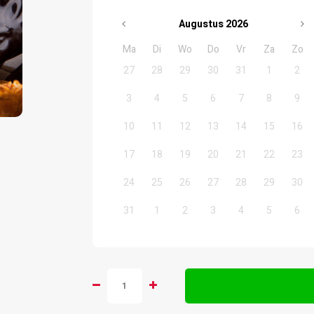
Augustus
2026
Ma
Di
Wo
Do
Vr
Za
Zo
27
28
29
30
31
1
2
3
4
5
6
7
8
9
10
11
12
13
14
15
16
17
18
19
20
21
22
23
24
25
26
27
28
29
30
31
1
2
3
4
5
6