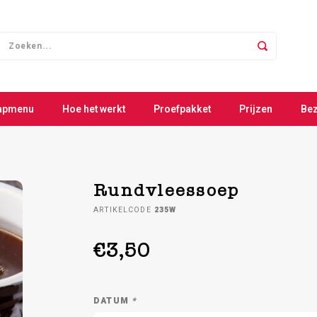
apmenu
Hoe het werkt
Proefpakket
Prijzen
Be
Rundvleessoep
ARTIKELCODE
235W
€3,50
DATUM
*