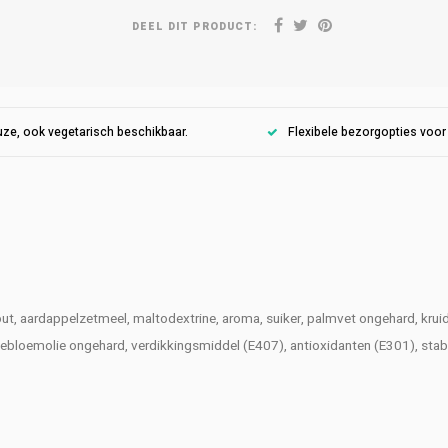
DEEL DIT PRODUCT:
ze, ook vegetarisch beschikbaar.
Flexibele bezorgopties voo
out, aardappelzetmeel, maltodextrine, aroma, suiker, palmvet ongehard, kruide
nebloemolie ongehard, verdikkingsmiddel (E407), antioxidanten (E301), stab