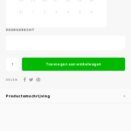
24
25
26
27
28
29
30
31
1
2
3
4
5
6
VOORGERECHT
Toevoegen aan winkelwagen
DELEN:
Productomschrijving