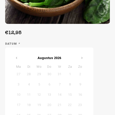
Week 38 | 14-09-2026 t/m 18-09-2026
Week 39 | 21-09-2026 t/m 25-09-2026
€12,95
DATUM
*
Augustus
2026
Ma
Di
Wo
Do
Vr
Za
Zo
27
28
29
30
31
1
2
3
4
5
6
7
8
9
10
11
12
13
14
15
16
17
18
19
20
21
22
23