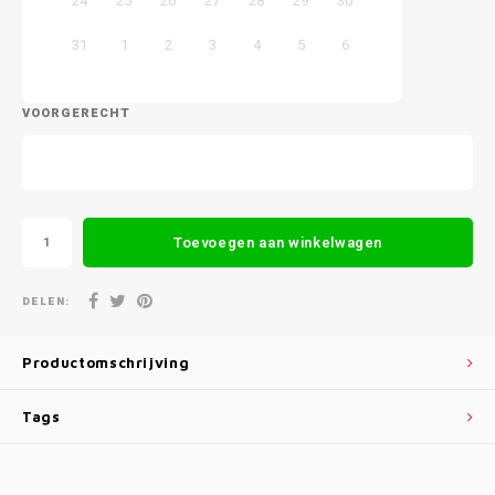
24
25
26
27
28
29
30
31
1
2
3
4
5
6
VOORGERECHT
Toevoegen aan winkelwagen
DELEN:
Productomschrijving
Tags