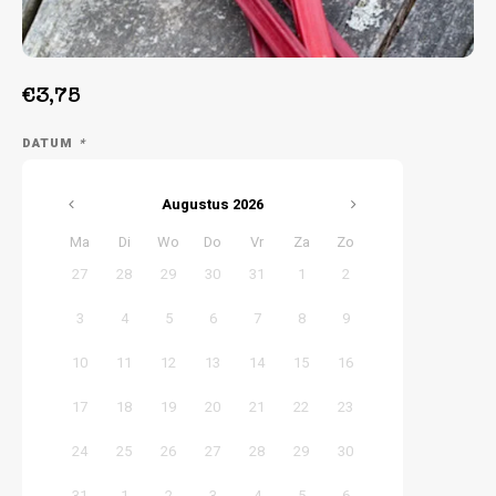
Week 39 | 21-09-2026 t/m 25-09-2026
€3,75
DATUM
*
Augustus
2026
Ma
Di
Wo
Do
Vr
Za
Zo
27
28
29
30
31
1
2
3
4
5
6
7
8
9
10
11
12
13
14
15
16
17
18
19
20
21
22
23
24
25
26
27
28
29
30
31
1
2
3
4
5
6