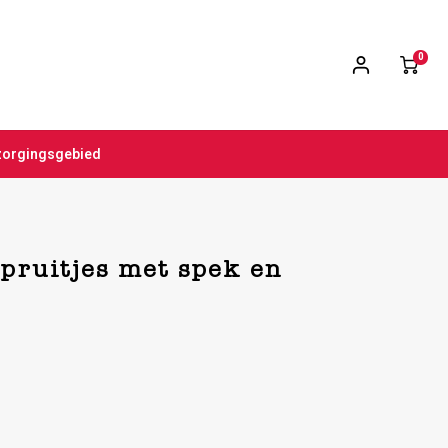
0
zorgingsgebied
spruitjes met spek en