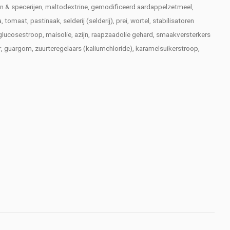
en & specerijen, maltodextrine, gemodificeerd aardappelzetmeel,
at, pastinaak, selderij (selderij), prei, wortel, stabilisatoren
lucosestroop, maisolie, azijn, raapzaadolie gehard, smaakversterkers
r, guargom, zuurteregelaars (kaliumchloride), karamelsuikerstroop,