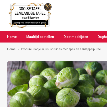
Home
Maaltijd bestellen
Dieetmaaltijden
Dagh
Home
Procureurlapje in jus, spruitjes met spek en aardappelpuree