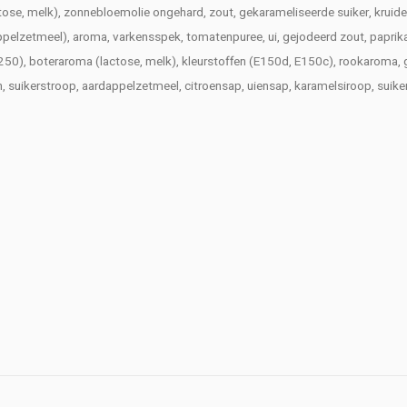
tose, melk), zonnebloemolie ongehard, zout, gekarameliseerde suiker, kruid
etmeel), aroma, varkensspek, tomatenpuree, ui, gejodeerd zout, paprika, toma
50), boteraroma (lactose, melk), kleurstoffen (E150d, E150c), rookaroma, g
, suikerstroop, aardappelzetmeel, citroensap, uiensap, karamelsiroop, suike