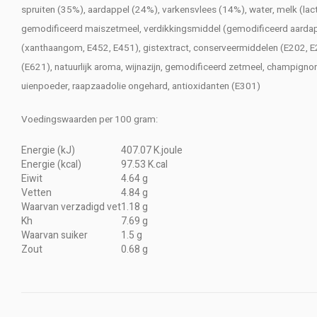
spruiten (35%), aardappel (24%), varkensvlees (14%), water, melk (lac
gemodificeerd maiszetmeel, verdikkingsmiddel (gemodificeerd aardappelz
(xanthaangom, E452, E451), gistextract, conserveermiddelen (E202, E2
(E621), natuurlijk aroma, wijnazijn, gemodificeerd zetmeel, champignon
uienpoeder, raapzaadolie ongehard, antioxidanten (E301)
Voedingswaarden per 100 gram:
Energie (kJ)
407.07 K.joule
Energie (kcal)
97.53 K.cal
Eiwit
4.64 g
Vetten
4.84 g
Waarvan verzadigd vet
1.18 g
Kh
7.69 g
Waarvan suiker
1.5 g
Zout
0.68 g