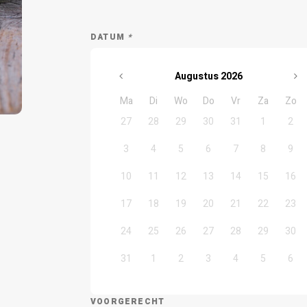
DATUM
*
Augustus
2026
Ma
Di
Wo
Do
Vr
Za
Zo
27
28
29
30
31
1
2
3
4
5
6
7
8
9
10
11
12
13
14
15
16
17
18
19
20
21
22
23
24
25
26
27
28
29
30
31
1
2
3
4
5
6
VOORGERECHT