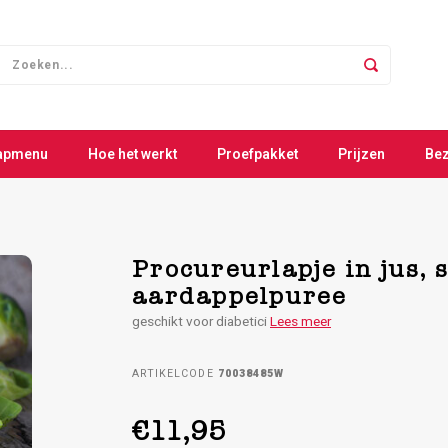
apmenu
Hoe het werkt
Proefpakket
Prijzen
Be
Procureurlapje in jus, 
aardappelpuree
geschikt voor diabetici
Lees meer
ARTIKELCODE
70038485W
€11,95