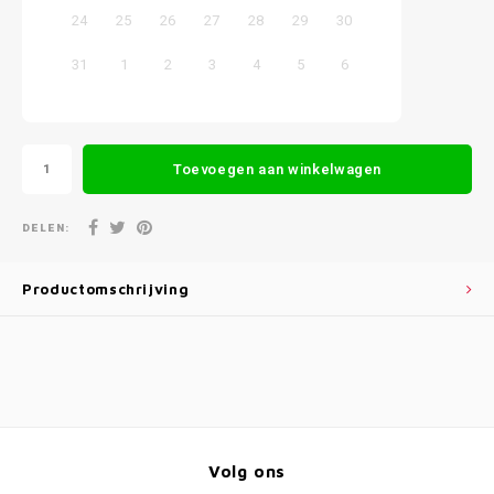
24
25
26
27
28
29
30
31
1
2
3
4
5
6
Toevoegen aan winkelwagen
DELEN:
Productomschrijving
Volg ons