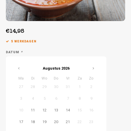
Week 38 | 14-09-2026 t/m 18-09-2026
Week 39 | 21-09-2026 t/m 25-09-2026
€14,95
5 WERKDAGEN
DATUM
*
Augustus
2026
Ma
Di
Wo
Do
Vr
Za
Zo
27
28
29
30
31
1
2
3
4
5
6
7
8
9
10
11
12
13
14
15
16
17
18
19
20
21
22
23