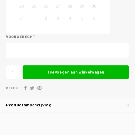
24
25
26
27
28
29
30
31
1
2
3
4
5
6
VOORGERECHT
Toevoegen aan winkelwagen
DELEN:
Productomschrijving