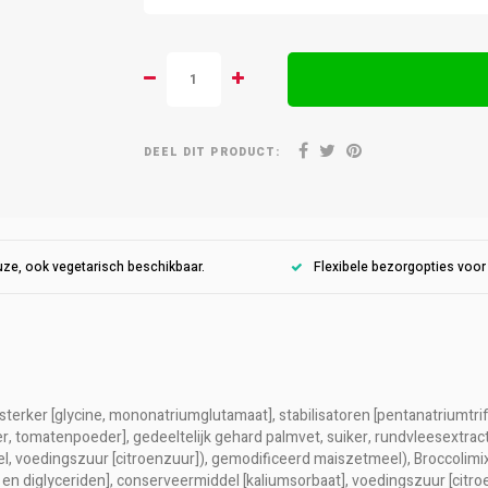
DEEL DIT PRODUCT:
ze, ook vegetarisch beschikbaar.
Flexibele bezorgopties voo
rsterker [glycine, mononatriumglutamaat], stabilisatoren [pentanatriumtri
tomatenpoeder], gedeeltelijk gehard palmvet, suiker, rundvleesextract, 
, voedingszuur [citroenzuur]), gemodificeerd maiszetmeel), Broccolimix 
n diglyceriden], conserveermiddel [kaliumsorbaat], voedingszuur [citroe