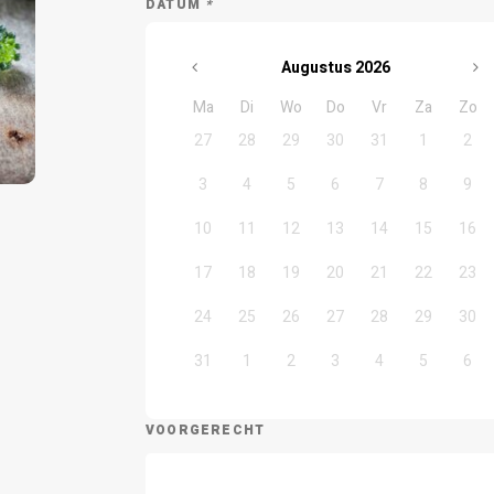
DATUM
*
Augustus
2026
Ma
Di
Wo
Do
Vr
Za
Zo
27
28
29
30
31
1
2
3
4
5
6
7
8
9
10
11
12
13
14
15
16
17
18
19
20
21
22
23
24
25
26
27
28
29
30
31
1
2
3
4
5
6
VOORGERECHT