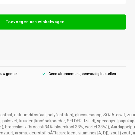
Toevoegen aan winkelwagen
r uw gemak.
Geen abonnement, eenvoudig bestellen.
fosfaat, natriumdifosfaat, polyfosfaten], glucosesiroop, SOJA-eiwit, zuur
palmvet, kruiden [knoflookpoeder, SELDERIJzaad], specerijen [paprikapo
(, broccolimix (broccoli 34%, bloemkool 33%, wortel 33%)), Aardappelpur
nzuur], aroma, kleurstof [bÃ¨tacaroteen], vitamines [A, D]), zout (zout