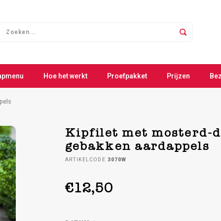
apmenu
Hoe het werkt
Proefpakket
Prijzen
Be
pels
Kipfilet met mosterd-d
gebakken aardappels
ARTIKELCODE
3070W
€12,50