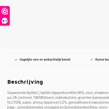
9,7
Dagelijks vers en ambachtelijk bereid.
Ruime keu
Beschrijving
Gepaneerde Kipfilet (, kipfilet (kippenborstfilet 80%, zout, smaakve
jus ZA (zetmeel, TARWEbloem, maltodextrine, groenten [uienpoeder, 
GLUTEN], suiker, aroma, kippenvet 5,5%, gemodificeerd maiszetmeel
[raap-, zonnebloemolie], emulgatoren [zonnebloemlecithine, mono- e