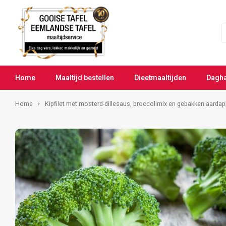
Home
Maaltijd bestellen
Dieetmaaltijden
Dagh
Home
Kipfilet met mosterd-dillesaus, broccolimix en gebakken aardap