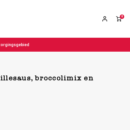
0
zorgingsgebied
illesaus, broccolimix en