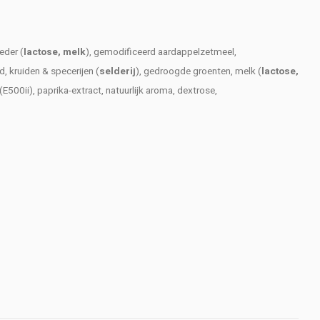
eder (
lactose, melk
), gemodificeerd aardappelzetmeel,
 kruiden & specerijen (
selderij
), gedroogde groenten, melk (
lactose,
E500ii), paprika-extract, natuurlijk aroma, dextrose,