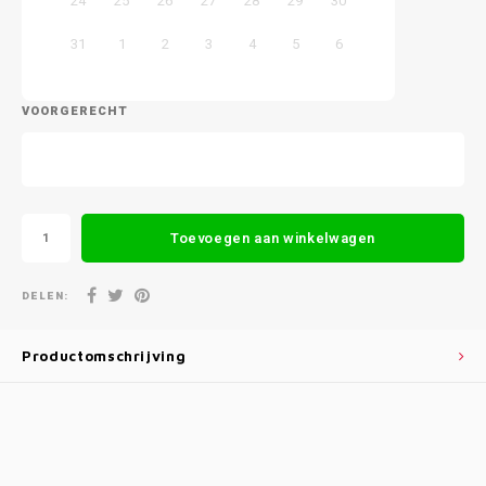
24
25
26
27
28
29
30
31
1
2
3
4
5
6
VOORGERECHT
Toevoegen aan winkelwagen
DELEN:
Productomschrijving