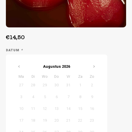
Week 38 | 14-09-2026 t/m 18-09-2026
Week 39 | 21-09-2026 t/m 25-09-2026
€14,50
DATUM
*
Augustus
2026
Ma
Di
Wo
Do
Vr
Za
Zo
27
28
29
30
31
1
2
3
4
5
6
7
8
9
10
11
12
13
14
15
16
17
18
19
20
21
22
23