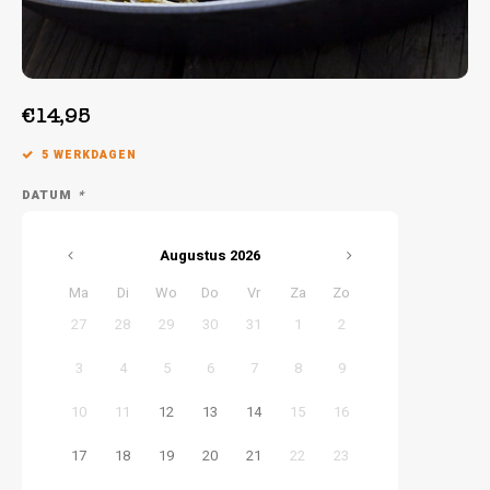
Week 39 | 21-09-2026 t/m 25-09-2026
€14,95
5 WERKDAGEN
DATUM
*
Augustus
2026
Ma
Di
Wo
Do
Vr
Za
Zo
27
28
29
30
31
1
2
3
4
5
6
7
8
9
10
11
12
13
14
15
16
17
18
19
20
21
22
23