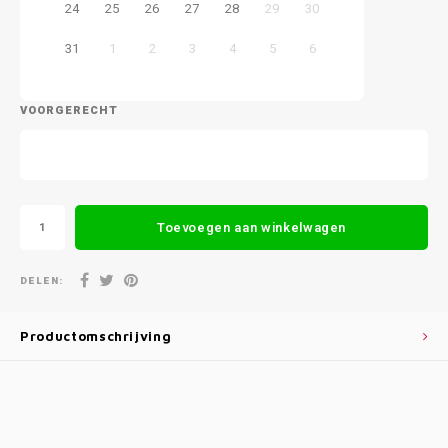
24
25
26
27
28
29
30
31
1
2
3
4
5
6
VOORGERECHT
Toevoegen aan winkelwagen
DELEN:
Productomschrijving