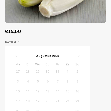
Week 38 | 14-09-2026 t/m 18-09-2026
Week 39 | 21-09-2026 t/m 25-09-2026
€12,50
DATUM
*
Augustus
2026
Ma
Di
Wo
Do
Vr
Za
Zo
27
28
29
30
31
1
2
3
4
5
6
7
8
9
10
11
12
13
14
15
16
17
18
19
20
21
22
23