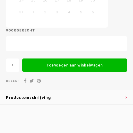
24
25
26
27
28
29
30
31
1
2
3
4
5
6
VOORGERECHT
Toevoegen aan winkelwagen
DELEN:
Productomschrijving