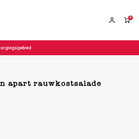
0
zorgingsgebied
en apart rauwkostsalade