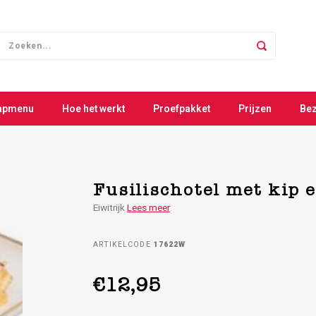
apmenu
Hoe het werkt
Proefpakket
Prijzen
Be
Fusilischotel met kip 
Eiwitrijk
Lees meer
ARTIKELCODE
17622W
€12,95