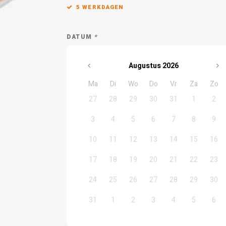
5 WERKDAGEN
DATUM
*
Augustus
2026
Ma
Di
Wo
Do
Vr
Za
Zo
27
28
29
30
31
1
2
3
4
5
6
7
8
9
10
11
12
13
14
15
16
17
18
19
20
21
22
23
24
25
26
27
28
29
30
31
1
2
3
4
5
6