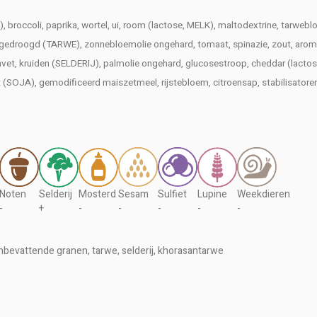
 broccoli, paprika, wortel, ui, room (lactose, MELK), maltodextrine, tarw
edroogd (TARWE), zonnebloemolie ongehard, tomaat, spinazie, zout, aroma (
nvet, kruiden (SELDERIJ), palmolie ongehard, glucosestroop, cheddar (lactose
t (SOJA), gemodificeerd maiszetmeel, rijstebloem, citroensap, stabilisator
Noten
Selderij
Mosterd
Sesam
Sulfiet
Lupine
Weekdieren
-
+
-
-
-
-
-
lutenbevattende granen, tarwe, selderij, khorasantarwe