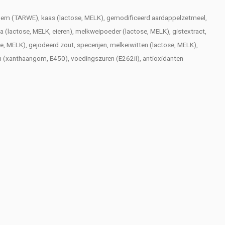
ebloem (TARWE), kaas (lactose, MELK), gemodificeerd aardappelzetmeel,
lactose, MELK, eieren), melkweipoeder (lactose, MELK), gistextract,
, MELK), gejodeerd zout, specerijen, melkeiwitten (lactose, MELK),
en (xanthaangom, E450), voedingszuren (E262ii), antioxidanten