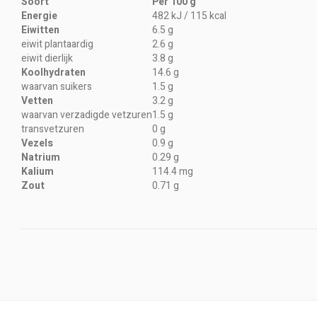
Soort
Per 100 g
Energie
482 kJ / 115 kcal
Eiwitten
6.5 g
eiwit plantaardig
2.6 g
eiwit dierlijk
3.8 g
Koolhydraten
14.6 g
waarvan suikers
1.5 g
Vetten
3.2 g
waarvan verzadigde vetzuren
1.5 g
transvetzuren
0 g
Vezels
0.9 g
Natrium
0.29 g
Kalium
114.4 mg
Zout
0.71 g