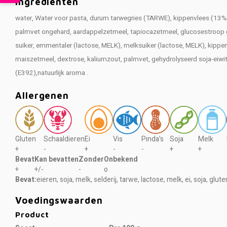
Ingrediënten
water, Water voor pasta, durum tarwegries (TARWE), kippenvlees (13%),
palmvet ongehard, aardappelzetmeel, tapiocazetmeel, glucosestroop g
suiker, emmentaler (lactose, MELK), melksuiker (lactose, MELK), kippe
maiszetmeel, dextrose, kaliumzout, palmvet, gehydrolyseerd soja-eiwi
(E392),natuurlijk aroma .
Allergenen
Gluten
Schaaldieren
Ei
Vis
Pinda's
Soja
Melk
+
-
+
-
-
+
+
Bevat
Kan bevatten
Zonder
Onbekend
+
+/-
-
o
Bevat:
eieren, soja, melk, selderij, tarwe, lactose, melk, ei, soja, g
Voedingswaarden
Product