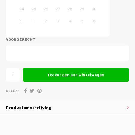
24
25
26
27
28
29
30
31
1
2
3
4
5
6
VOORGERECHT
Toevoegen aan winkelwagen
DELEN:
Productomschrijving