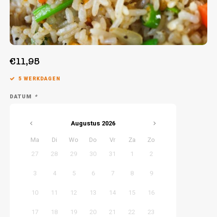
Week 39 | 21-09-2026 t/m 25-09-2026
€11,95
5 WERKDAGEN
DATUM
*
Augustus
2026
Ma
Di
Wo
Do
Vr
Za
Zo
27
28
29
30
31
1
2
3
4
5
6
7
8
9
10
11
12
13
14
15
16
17
18
19
20
21
22
23