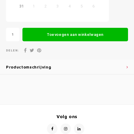
31
1
2
3
4
5
6
Toevoegen aan winkelwagen
DELEN:
Productomschrijving
Volg ons