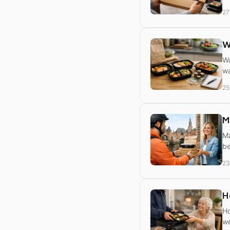
27
W
Wa
wa
25
M
Ma
be
23
H
Ho
we