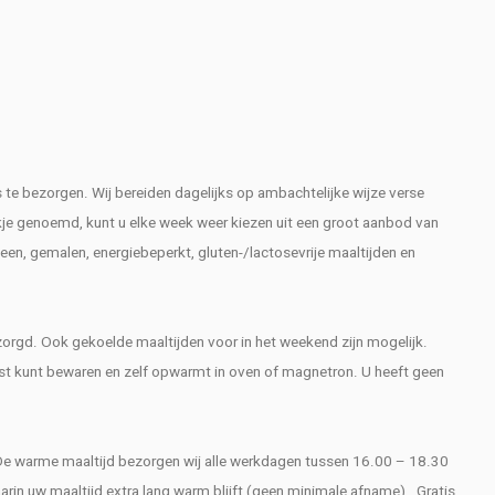
 te bezorgen. Wij bereiden dagelijks op ambachtelijke wijze verse
ekje genoemd, kunt u elke week weer kiezen uit een groot aanbod van
een, gemalen, energiebeperkt, gluten-/lactosevrije maaltijden en
orgd. Ook gekoelde maaltijden voor in het weekend zijn mogelijk.
ast kunt bewaren en zelf opwarmt in oven of magnetron. U heeft geen
De warme maaltijd bezorgen wij alle werkdagen tussen 16.00 – 18.30
in uw maaltijd extra lang warm blijft (geen minimale afname). Gratis