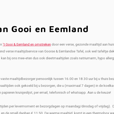
an Gooi en Eemland
in
't Gooi & Eemland en omstreken
door een verse, gezonde maaltijd aan huis
tend verse maaltijdservice van Gooise & Eemlandse Tafel, ook wel tafeltje d
n kan bij ons mee-eten dus ook dieetmaaltijden zoals natriumarm, hypo allerg
ste maaltijdbezorger persoonlijk tussen 16.00 en 18.30 uur bij u thuis bez
aaltijden ook gekoeld bij u bezorgen, die u (maximaal 7 dagen) in de koelk
papieren kruisjeslijst, per email, telefonisch of whatsapp. Aan u de keuze!
altijden per levermoment en bezorgdagen op maandag/dinsdag of vrijdag). 
 en de small daghap € 11,50. De warme maaltijd komt in een thermobox waar