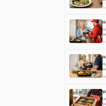
2 
H
Ho
di
31
H
Ho
be
29
V
Ve
be