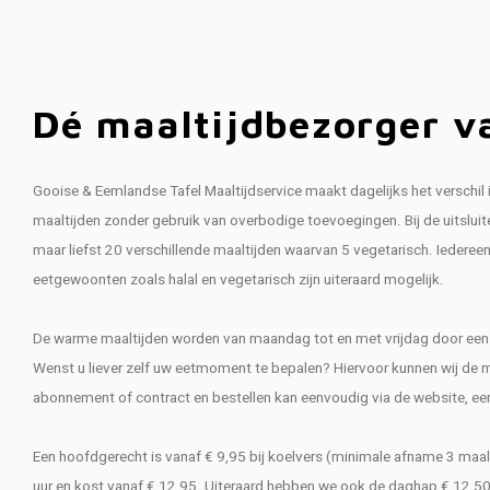
Dé maaltijdbezorger v
Gooise & Eemlandse Tafel Maaltijdservice maakt dagelijks het verschil 
maaltijden zonder gebruik van overbodige toevoegingen. Bij de uitslui
maar liefst 20 verschillende maaltijden waarvan 5 vegetarisch. Iederee
eetgewoonten zoals halal en vegetarisch zijn uiteraard mogelijk.
De warme maaltijden worden van maandag tot en met vrijdag door een va
Wenst u liever zelf uw eetmoment te bepalen? Hiervoor kunnen wij de m
abonnement of contract en bestellen kan eenvoudig via de website, een 
Een hoofdgerecht is vanaf € 9,95 bij koelvers (minimale afname 3 ma
uur en kost vanaf € 12,95. Uiteraard hebben we ook de daghap € 12,50