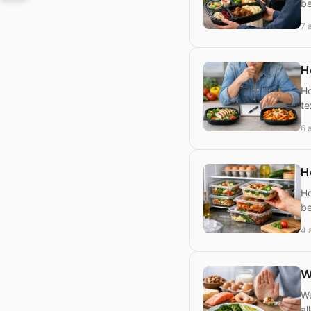
be
7 
H
Ho
te
6 
H
Ho
be
4 
W
We
al