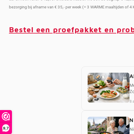
bezorging bij afname van € 35,- per week (= 3 WARME maaltijden of 4
Bestel een proefpakket en prob
A
Me
Zo
8 
N
9,7
Ni