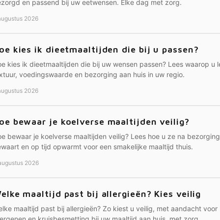
zorgd en passend bij uw eetwensen. Elke dag met zorg.
augustus 2026
oe kies ik dieetmaaltijden die bij u passen?
e kies ik dieetmaaltijden die bij uw wensen passen? Lees waarop u let
xtuur, voedingswaarde en bezorging aan huis in uw regio.
augustus 2026
oe bewaar je koelverse maaltijden veilig?
e bewaar je koelverse maaltijden veilig? Lees hoe u ze na bezorging
waart en op tijd opwarmt voor een smakelijke maaltijd thuis.
augustus 2026
elke maaltijd past bij allergieën? Kies veilig
lke maaltijd past bij allergieën? Zo kiest u veilig, met aandacht voor
lergenen en kruisbesmetting bij uw maaltijd aan huis, met zorg.