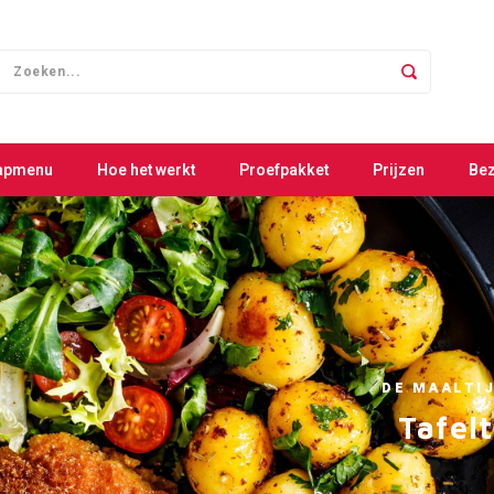
apmenu
Hoe het werkt
Proefpakket
Prijzen
Be
DE MAALTI
Tafel