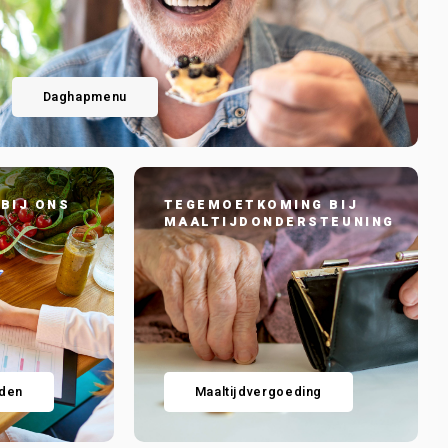
Daghapmenu
 BIJ ONS
TEGEMOETKOMING BIJ
MAALTIJDONDERSTEUNING
jden
Maaltijdvergoeding