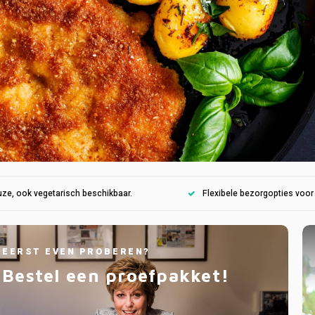
ze, ook vegetarisch beschikbaar.
Flexibele bezorgopties voo
EERST EVEN PROBEREN?
Bestel een proefpakket!