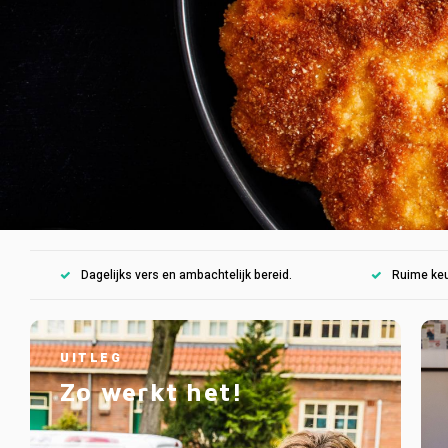
Dagelijks vers en ambachtelijk bereid.
Ruime keu
UITLEG
Zo werkt het!