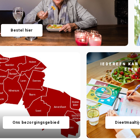
Bestel hier
IEDEREEN KAN
ETEN
Ons bezorgingsgebied
Dieetmaalti